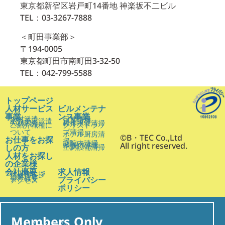
東京都新宿区岩戸町14番地 神楽坂不二ビル
TEL：03-3267-7888
＜町田事業部＞
〒194-0005
東京都町田市南町田3-32-50
TEL：042-799-5588
トップページ
人材サービス
ビルメンテナ
事業
ンス事業
人材派遣
日常清掃
紹介予定派遣
定期清掃
人材紹介
雑排水管清掃
ご紹介職種に
グリストラッ
ついて
プ清掃
ホテル厨房清
©B・TEC Co.,Ltd
お仕事をお探
掃
病院内清掃
病院内消毒
All right reserved.
しの方
空調設備清掃
人材をお探し
の企業様
会社概要
求人情報
代表ご挨拶
企業理念
会社概要
プライバシー
アクセス
ポリシー
Members Only
メンバーページ