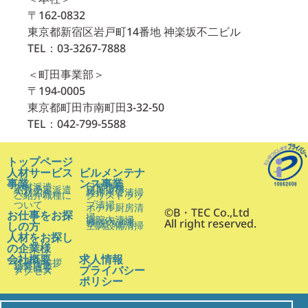
〒162-0832
東京都新宿区岩戸町14番地 神楽坂不二ビル
TEL：03-3267-7888
＜町田事業部＞
〒194-0005
東京都町田市南町田3-32-50
TEL：042-799-5588
トップページ
人材サービス
ビルメンテナ
事業
ンス事業
人材派遣
日常清掃
紹介予定派遣
定期清掃
人材紹介
雑排水管清掃
ご紹介職種に
グリストラッ
ついて
プ清掃
ホテル厨房清
©B・TEC Co.,Ltd
お仕事をお探
掃
病院内清掃
病院内消毒
All right reserved.
しの方
空調設備清掃
人材をお探し
の企業様
会社概要
求人情報
代表ご挨拶
企業理念
会社概要
プライバシー
アクセス
ポリシー